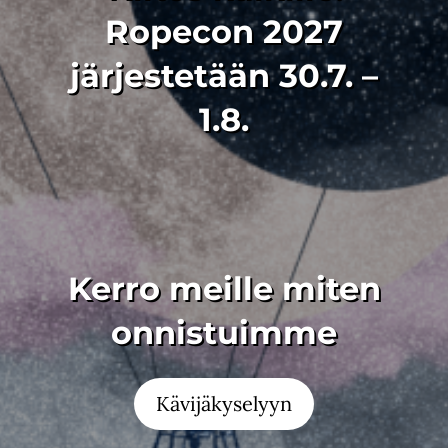
Ropecon 2027
järjestetään 30.7. –
1.8.
Kerro meille miten
onnistuimme
Kävijäkyselyyn