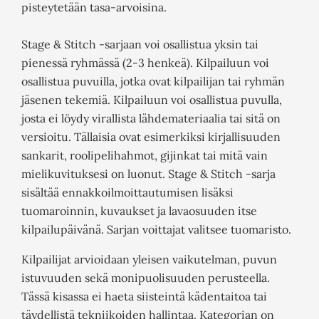
pisteytetään tasa-arvoisina.
Stage & Stitch -sarjaan voi osallistua yksin tai
pienessä ryhmässä (2-3 henkeä). Kilpailuun voi
osallistua puvuilla, jotka ovat kilpailijan tai ryhmän
jäsenen tekemiä. Kilpailuun voi osallistua puvulla,
josta ei löydy virallista lähdemateriaalia tai sitä on
versioitu. Tällaisia ovat esimerkiksi kirjallisuuden
sankarit, roolipelihahmot, gijinkat tai mitä vain
mielikuvituksesi on luonut. Stage & Stitch -sarja
sisältää ennakkoilmoittautumisen lisäksi
tuomaroinnin, kuvaukset ja lavaosuuden itse
kilpailupäivänä. Sarjan voittajat valitsee tuomaristo.
Kilpailijat arvioidaan yleisen vaikutelman, puvun
istuvuuden sekä monipuolisuuden perusteella.
Tässä kisassa ei haeta siisteintä kädentaitoa tai
täydellistä tekniikoiden hallintaa. Kategorian on