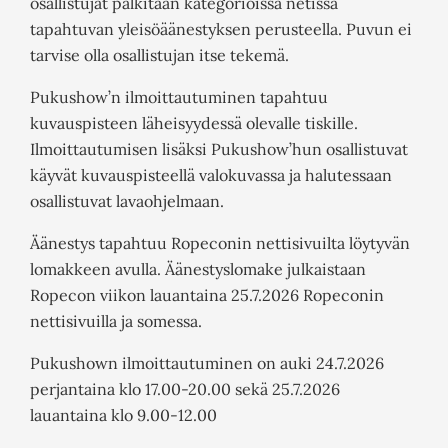
osallistujat palkitaan kategorioissa netissä
tapahtuvan yleisöäänestyksen perusteella. Puvun ei
tarvise olla osallistujan itse tekemä.
Pukushow’n ilmoittautuminen tapahtuu
kuvauspisteen läheisyydessä olevalle tiskille.
Ilmoittautumisen lisäksi Pukushow’hun osallistuvat
käyvät kuvauspisteellä valokuvassa ja halutessaan
osallistuvat lavaohjelmaan.
Äänestys tapahtuu Ropeconin nettisivuilta löytyvän
lomakkeen avulla. Äänestyslomake julkaistaan
Ropecon viikon lauantaina 25.7.2026 Ropeconin
nettisivuilla ja somessa.
Pukushown ilmoittautuminen on auki 24.7.2026
perjantaina klo 17.00-20.00 sekä 25.7.2026
lauantaina klo 9.00-12.00