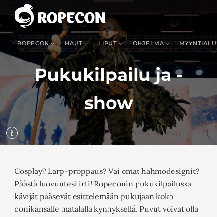
ROPECON
HAUT
LIPUT
OHJELMA
MYYNTIALU
Pukukilpailu ja -
show
Cosplay? Larp-proppaus? Vai omat hahmodesignit?
Päästä luovuutesi irti! Ropeconin pukukilpailussa
kävijät pääsevät esittelemään pukujaan koko
conikansalle matalalla kynnyksellä. Puvut voivat olla