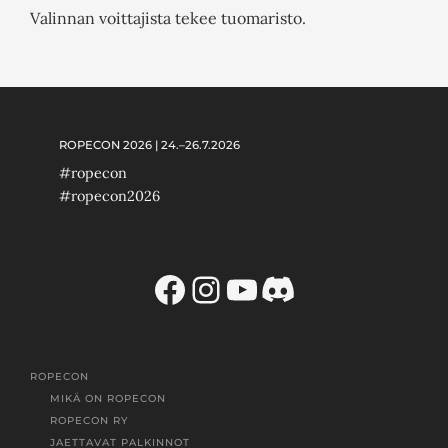
Valinnan voittajista tekee tuomaristo.
ROPECON 2026 | 24.–26.7.2026
#ropecon
#ropecon2026
Facebook
Instagram
YouTube
Discord
ROPECON
MIKÄ ON ROPECON
ROPECON RY
JAETTAVAT PALKINNOT