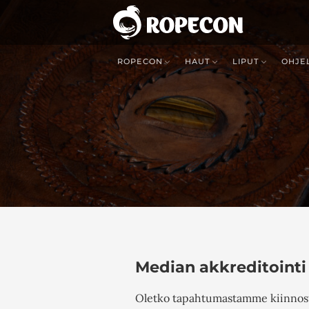
ROPECON
HAUT
LIPUT
OHJE
Median akkreditointi
Oletko tapahtumastamme kiinnostu