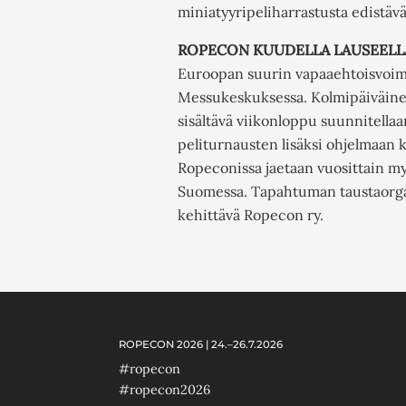
miniatyyripeliharrastusta edistävä
ROPECON KUUDELLA LAUSEELL
Euroopan suurin vapaaehtoisvoimi
Messukeskuksessa. Kolmipäiväinen 
sisältävä viikonloppu suunnitellaan
peliturnausten lisäksi ohjelmaan k
Ropeconissa jaetaan vuosittain m
Suomessa. Tapahtuman taustaorganis
kehittävä Ropecon ry.
ROPECON 2026 | 24.–26.7.2026
#ropecon
#ropecon2026