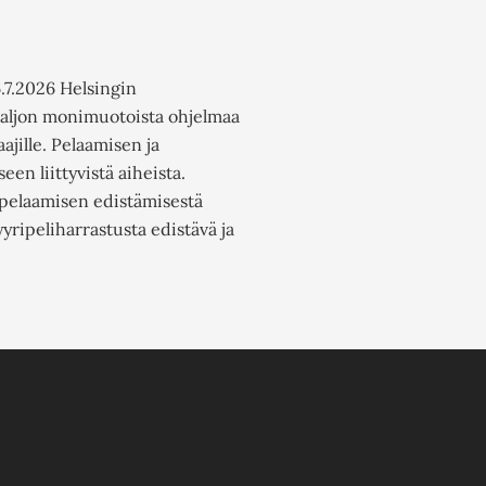
.7.2026 Helsingin
 Paljon monimuotoista ohjelmaa
ajille. Pelaamisen ja
en liittyvistä aiheista.
ipelaamisen edistämisestä
yripeliharrastusta edistävä ja