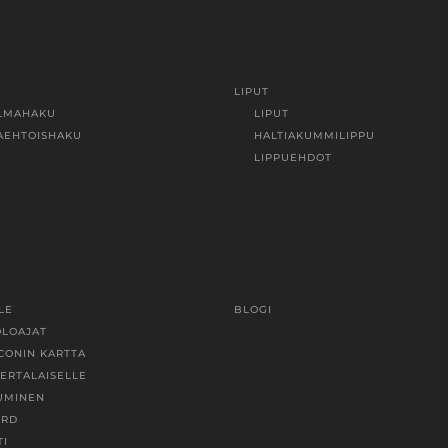
LIPUT
LMAHAKU
LIPUT
AEHTOISHAKU
HALTIAKUMMILIPPU
LIPPUEHDOT
LE
BLOGI
OLOAJAT
CONIN KARTTA
KERTALAISELLE
UMINEN
ORD
TI