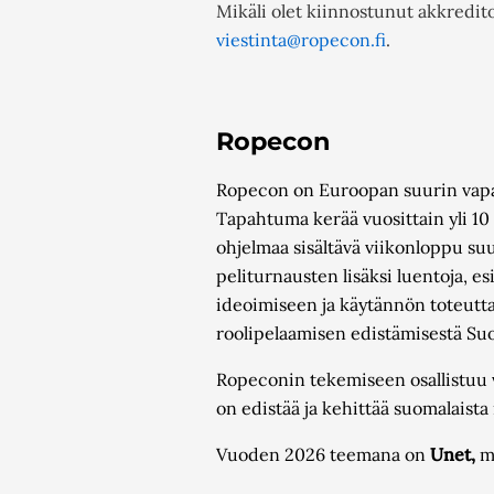
Mikäli olet kiinnostunut akkredit
viestinta@ropecon.fi
.
Ropecon
Ropecon on Euroopan suurin vapaae
Tapahtuma kerää vuosittain yli 10
ohjelmaa sisältävä viikonloppu suu
peliturnausten lisäksi luentoja, es
ideoimiseen ja käytännön toteutt
roolipelaamisen edistämisestä Suom
Ropeconin tekemiseen osallistuu v
on edistää ja kehittää suomalaista r
Vuoden 2026 teemana on
Unet,
mi