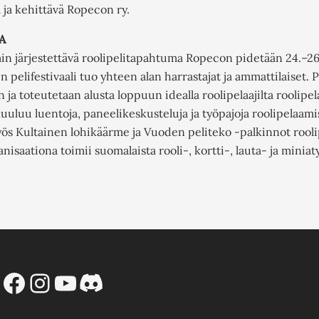
 ja kehittävä Ropecon ry.
A
n järjestettävä roolipelitapahtuma Ropecon pidetään 24.–26
pelifestivaali tuo yhteen alan harrastajat ja ammattilaiset.
 ja toteutetaan alusta loppuun idealla roolipelaajilta roolipela
uuluu luentoja, paneelikeskusteluja ja työpajoja roolipelaamise
yös Kultainen lohikäärme ja Vuoden peliteko -palkinnot rool
aationa toimii suomalaista rooli-, kortti-, lauta- ja miniaty
Facebook
Instagram
YouTube
Discord