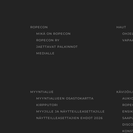
ROPECON
HAUT
MIKÄ ON ROPECON
OHJE
ROPECON RY
VAPA
JAETTAVAT PALKINNOT
MEDIALLE
MYYNTIALUE
KÄVIJÖIL
MYYNTIALUEEN OSASTOKARTTA
AUKI
KIRPPUTORI
ROPE
MYYJILLE JA NÄYTTEILLEASETTAJILLE
ENSI
NÄYTTEILLEASETTAJIEN EHDOT 2026
SAAP
DISC
KONS