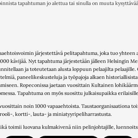
oinnista tapahtuman jo alettua tai sinulla on muuta kysyttäv
htoisvoimin järjestettävä pelitapahtuma, joka tuo yhteen ala
 000 kävijää. Nyt tapahtuma järjestetään jälleen Helsingin 
nnitellaan ja toteutetaan alusta loppuun pelaajilta pelaajill
itelmiä, paneelikeskusteluja ja työpajoja alkaen historiallisis
amiseen. Ropeconissa jaetaan vuosittain Kultainen lohikäärm
essa. Tapahtuma on myös suosittu julkaisupaikka erilaisille 
uosittain noin 1000 vapaaehtoista. Taustaorganisaationa to
ooli-, kortti-, lauta- ja miniatyyripeliharrastusta.
kä toimii luovana kulmakivenä niin pelinjohtajille, luennoitsij