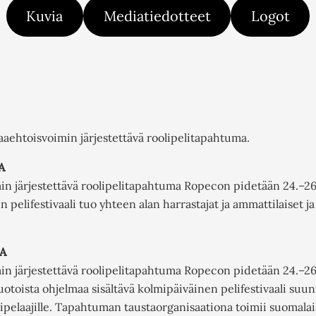
Kuvia
Mediatiedotteet
Logot
ehtoisvoimin järjestettävä roolipelitapahtuma.
A
n järjestettävä roolipelitapahtuma Ropecon pidetään 24.–26
elifestivaali tuo yhteen alan harrastajat ja ammattilaiset ja 
A
n järjestettävä roolipelitapahtuma Ropecon pidetään 24.–26
oista ohjelmaa sisältävä kolmipäiväinen pelifestivaali suunn
lipelaajille. Tapahtuman taustaorganisaationa toimii suomalaist