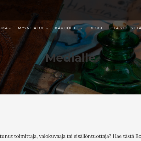
LMA
MYYNTIALUE
KÄVIJÖILLE
BLOGI
OTA YHTEYTT
Medialle
nut toimittaja, valokuvaaja tai sisällöntuottaja? Hae tästä