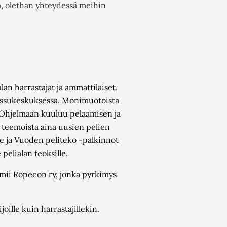
ää, olethan yhteydessä meihin
n harrastajat ja ammattilaiset.
Messukeskuksessa. Monimuotoista
e. Ohjelmaan kuuluu pelaamisen ja
ta teemoista aina uusien pelien
e ja Vuoden peliteko -palkinnot
pelialan teoksille.
imii Ropecon ry, jonka pyrkimys
oille kuin harrastajillekin.