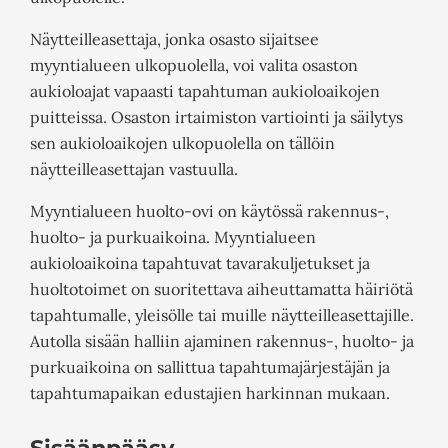
Näytteilleasettaja, jonka osasto sijaitsee
myyntialueen ulkopuolella, voi valita osaston
aukioloajat vapaasti tapahtuman aukioloaikojen
puitteissa. Osaston irtaimiston vartiointi ja säilytys
sen aukioloaikojen ulkopuolella on tällöin
näytteilleasettajan vastuulla.
Myyntialueen huolto-ovi on käytössä rakennus-,
huolto- ja purkuaikoina. Myyntialueen
aukioloaikoina tapahtuvat tavarakuljetukset ja
huoltotoimet on suoritettava aiheuttamatta häiriötä
tapahtumalle, yleisölle tai muille näytteilleasettajille.
Autolla sisään halliin ajaminen rakennus-, huolto- ja
purkuaikoina on sallittua tapahtumajärjestäjän ja
tapahtumapaikan edustajien harkinnan mukaan.
Sisäänpääsy