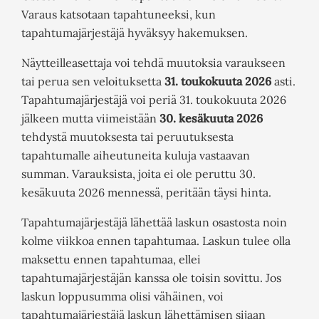
Varaus katsotaan tapahtuneeksi, kun
tapahtumajärjestäjä hyväksyy hakemuksen.
Näytteilleasettaja voi tehdä muutoksia varaukseen
tai perua sen veloituksetta
31. toukokuuta 2026
asti.
Tapahtumajärjestäjä voi periä 31. toukokuuta 2026
jälkeen mutta viimeistään
30. kesäkuuta 2026
tehdystä muutoksesta tai peruutuksesta
tapahtumalle aiheutuneita kuluja vastaavan
summan. Varauksista, joita ei ole peruttu 30.
kesäkuuta 2026 mennessä, peritään täysi hinta.
Tapahtumajärjestäjä lähettää laskun osastosta noin
kolme viikkoa ennen tapahtumaa. Laskun tulee olla
maksettu ennen tapahtumaa, ellei
tapahtumajärjestäjän kanssa ole toisin sovittu. Jos
laskun loppusumma olisi vähäinen, voi
tapahtumajärjestäjä laskun lähettämisen sijaan