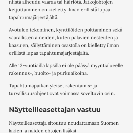
niistä aiheudu vaaraa tai häiriötä. Jatkojohtojen
ketjuttaminen on kielletty ilman erillistä lupaa
tapahtumajärjestäjältä.
Avotulen tekeminen, kynttilöiden polttaminen sekä
vaarallisten aineiden, kuten palavien nesteiden ja
kaasujen, säilyttäminen osastolla on kielletty ilman
erillistä lupaa tapahtumajärjestäjältä.
Alle 12-vuotiailla lapsilla ei ole pääsyä myyntialueelle
rakennus-, huolto- ja purkuaikoina.
Tapahtumapaikan yleiset rakentamis- ja
turvallisuusohjeet ovat voimassa soveltuvin osin.
Näytteilleasettajan vastuu
Näytteilleasettaja sitoutuu noudattamaan Suomen
lakien ja näiden ehtojen lisäksi