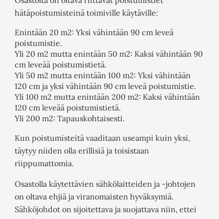
Osastolta on oltava riittävät poistumistiet
hätäpoistumisteinä toimiville käytäville:
Enintään 20 m
2
: Yksi vähintään 90 cm leveä
poistumistie.
Yli 20 m
2
mutta enintään 50 m
2
: Kaksi vähintään 90
cm leveää poistumistietä.
Yli 50 m
2
mutta enintään 100 m
2
: Yksi vähintään
120 cm ja yksi vähintään 90 cm leveä poistumistie.
Yli 100 m
2
mutta enintään 200 m
2
: Kaksi vähintään
120 cm leveää poistumistietä.
Yli 200 m
2
: Tapauskohtaisesti.
Kun poistumisteitä vaaditaan useampi kuin yksi,
täytyy niiden olla erillisiä ja toisistaan
riippumattomia.
Osastolla käytettävien sähkölaitteiden ja -johtojen
on oltava ehjiä ja viranomaisten hyväksymiä.
Sähköjohdot on sijoitettava ja suojattava niin, ettei