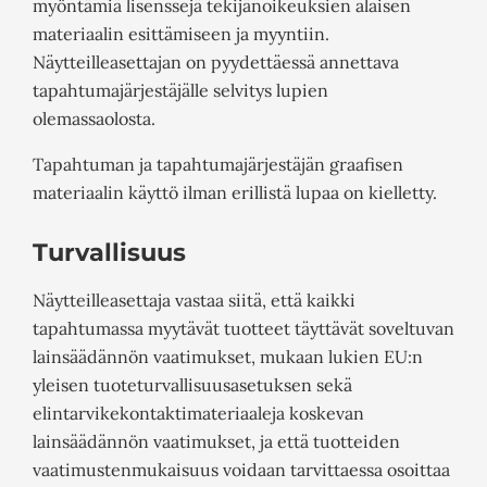
myöntämiä lisenssejä tekijänoikeuksien alaisen
materiaalin esittämiseen ja myyntiin.
Näytteilleasettajan on pyydettäessä annettava
tapahtumajärjestäjälle selvitys lupien
olemassaolosta.
Tapahtuman ja tapahtumajärjestäjän graafisen
materiaalin käyttö ilman erillistä lupaa on kielletty.
Turvallisuus
Näytteilleasettaja vastaa siitä, että kaikki
tapahtumassa myytävät tuotteet täyttävät soveltuvan
lainsäädännön vaatimukset, mukaan lukien EU:n
yleisen tuoteturvallisuusasetuksen sekä
elintarvikekontaktimateriaaleja koskevan
lainsäädännön vaatimukset, ja että tuotteiden
vaatimustenmukaisuus voidaan tarvittaessa osoittaa