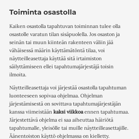
Toiminta osastolla
Kaiken osastolla tapahtuvan toiminnan tulee olla
osastolle varatun tilan sisäpuolella. Jos osaston ja
seinän tai muun kiinteän rakenteen väliin jää
vähäisessä määrin käyttämätöntä tilaa, voi
näytteilleasettaja käyttää sitä irtaimiston
säilyttämiseen ellei tapahtumajärjestäjä toisin
ilmoita.
Näytteilleasettaja voi järjestää osastolla tapahtuman
luonteeseen sopivaa ohjelmaa. Ohjelman
järjestämisestä on sovittava tapahtumajärjestäjän
kanssa viimeistään
kaksi viikkoa
ennen tapahtumaa.
Järjestettävä ohjelma ei saa aiheuttaa häiriötä
tapahtumalle, yleisölle tai muille näytteilleasettajille.
Äänentoiston käyttö ohjelmassa on kielletty.