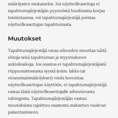
määräysten mukaiseksi. Jos näytteilleasettaja ei
tapahtumajärjestäjän pyynnöstä huolimatta korjaa
toimintaansa, voi tapahtumajärjestäjä poistaa
näytteilleasettajan tapahtumasta.
Muutokset
Tapahtumajärjestäjä varaa oikeuden muuttaa näitä
ehtoja sekä tapahtuman ja myyntialueen
aukioloaikoja. Jos osastoa ei tapahtumajärjestäjästä
riippumattomasta syystä (esim. lakko tai
viranomaismääräykset) voida luovuttaa
näytteilleasettajan käyttöön, ei tapahtumajärjestäjä
vastaa tästä näytteilleasettajalle aiheutuvasta
vahingosta. Tapahtumajärjestäjän vastuu
muutoksista rajoittuu osastosta maksetun vuokran
palauttamiseen.