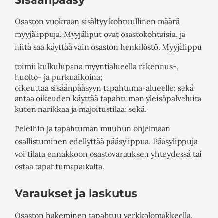
Osaston vuokraan sisältyy kohtuullinen määrä
myyjälippuja. Myyjäliput ovat osastokohtaisia, ja
niitä saa käyttää vain osaston henkilöstö. Myyjälippu
toimii kulkulupana myyntialueella rakennus-,
huolto- ja purkuaikoina;
oikeuttaa sisäänpääsyyn tapahtuma-alueelle; sekä
antaa oikeuden käyttää tapahtuman yleisöpalveluita
kuten narikkaa ja majoitustilaa; sekä.
Peleihin ja tapahtuman muuhun ohjelmaan
osallistuminen edellyttää pääsylippua. Pääsylippuja
voi tilata ennakkoon osastovarauksen yhteydessä tai
ostaa tapahtumapaikalta.
Varaukset ja laskutus
Osaston hakeminen tapahtuu verkkolomakkeella.