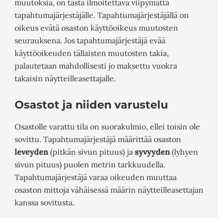
muutoksia, on tästä ilmoitettava viipymättä
tapahtumajärjestäjälle. Tapahtumajärjestäjällä on
oikeus evätä osaston käyttöoikeus muutosten
seurauksena. Jos tapahtumajärjestäjä evää
käyttöoikeuden tällaisten muutosten takia,
palautetaan mahdollisesti jo maksettu vuokra
takaisin näytteilleasettajalle.
Osastot ja niiden varustelu
Osastolle varattu tila on suorakulmio, ellei toisin ole
sovittu. Tapahtumajärjestäjä määrittää osaston
leveyden
(pitkän sivun pituus) ja
syvyyden
(lyhyen
sivun pituus) puolen metrin tarkkuudella.
Tapahtumajärjestäjä varaa oikeuden muuttaa
osaston mittoja vähäisessä määrin näytteilleasettajan
kanssa sovitusta.