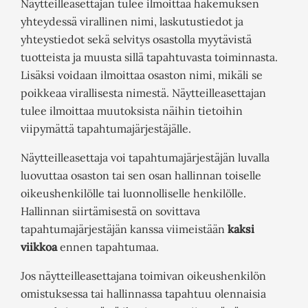
Näytteilleasettajan tulee ilmoittaa hakemuksen
yhteydessä virallinen nimi, laskutustiedot ja
yhteystiedot sekä selvitys osastolla myytävistä
tuotteista ja muusta sillä tapahtuvasta toiminnasta.
Lisäksi voidaan ilmoittaa osaston nimi, mikäli se
poikkeaa virallisesta nimestä. Näytteilleasettajan
tulee ilmoittaa muutoksista näihin tietoihin
viipymättä tapahtumajärjestäjälle.
Näytteilleasettaja voi tapahtumajärjestäjän luvalla
luovuttaa osaston tai sen osan hallinnan toiselle
oikeushenkilölle tai luonnolliselle henkilölle.
Hallinnan siirtämisestä on sovittava
tapahtumajärjestäjän kanssa viimeistään
kaksi
viikkoa
ennen tapahtumaa.
Jos näytteilleasettajana toimivan oikeushenkilön
omistuksessa tai hallinnassa tapahtuu olennaisia