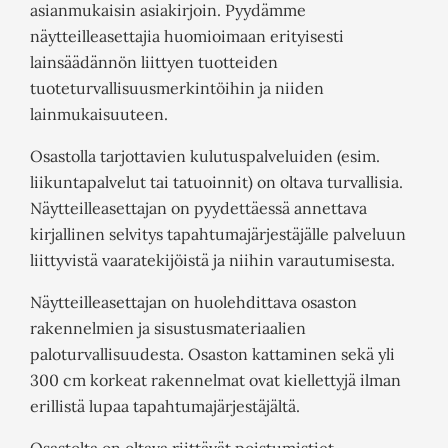
asianmukaisin asiakirjoin. Pyydämme
näytteilleasettajia huomioimaan erityisesti
lainsäädännön liittyen tuotteiden
tuoteturvallisuusmerkintöihin ja niiden
lainmukaisuuteen.
Osastolla tarjottavien kulutuspalveluiden (esim.
liikuntapalvelut tai tatuoinnit) on oltava turvallisia.
Näytteilleasettajan on pyydettäessä annettava
kirjallinen selvitys tapahtumajärjestäjälle palveluun
liittyvistä vaaratekijöistä ja niihin varautumisesta.
Näytteilleasettajan on huolehdittava osaston
rakennelmien ja sisustusmateriaalien
paloturvallisuudesta. Osaston kattaminen sekä yli
300 cm korkeat rakennelmat ovat kiellettyjä ilman
erillistä lupaa tapahtumajärjestäjältä.