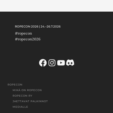
ROPECON 2026 | 24.–26.7.2026
#ropecon
#ropecon2026
Facebook
Instagram
YouTube
Discord
ROPECON
MIKÄ ON ROPECON
ROPECON RY
JAETTAVAT PALKINNOT
MEDIALLE