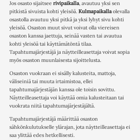
Jos osasto sijaitsee
rivipaikalla
, avautuu yksi sen
pitkistä sivuista kohti yleisöä.
Kulmapaikalla
olevalla
osastolla avautuu yksi pitkä ja yksi lyhyt sivu kohti
yleisöä. Osaston muut sivut voivat olla viereisen
osaston kanssa jaettuja, seinää vasten tai avautua
kohti yleisöä tai käyttämätöntä tilaa.
Tapahtumajärjestäjä ja näytteilleasettaja voivat sopia
myös osaston muunlaisesta sijoittelusta.
Osaston vuokraan ei sisälly kalusteita, mattoja,
väliseiniä tai muuta irtaimistoa, ellei
tapahtumajärjestäjän kanssa ole toisin sovittu.
Näytteilleasettaja voi käyttää omia kalusteitaan tai
vuokrata niitä tapahtumajärjestäjältä.
Tapahtumajärjestäjä määrittää osaston
sähkönkulutukselle ylärajan, jota näytteilleasettaja ei
saa ylittää edes hetkellisesti.