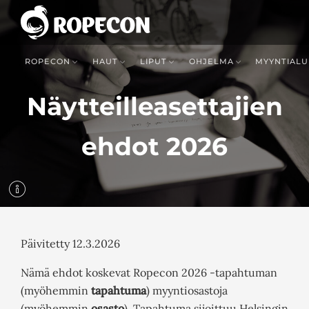
ROPECON
HAUT
LIPUT
OHJELMA
MYYNTIALU
Näytteilleasettajien
ehdot 2026
Päivitetty 12.3.2026
Nämä ehdot koskevat Ropecon 2026 -tapahtuman
(myöhemmin
tapahtuma
) myyntiosastoja
(myöhemmin
osasto
). Tapahtuma sijoittuu Helsingin