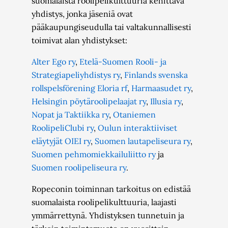
suomalaista roolipelikulttuuria kehittävä
yhdistys, jonka jäseniä ovat
pääkaupungiseudulla tai valtakunnallisesti
toimivat alan yhdistykset:
Alter Ego ry
,
Etelä-Suomen Rooli- ja
Strategiapeliyhdistys ry
,
Finlands svenska
rollspelsförening Eloria rf
,
Harmaasudet ry
,
Helsingin pöytäroolipelaajat ry
,
Illusia ry
,
Nopat ja Taktiikka ry
,
Otaniemen
RoolipeliClubi ry
,
Oulun interaktiiviset
eläytyjät OIEI ry
,
Suomen lautapeliseura ry
,
Suomen pehmomiekkailuliitto ry
ja
Suomen roolipeliseura ry
.
Ropeconin toiminnan tarkoitus on edistää
suomalaista roolipelikulttuuria, laajasti
ymmärrettynä. Yhdistyksen tunnetuin ja