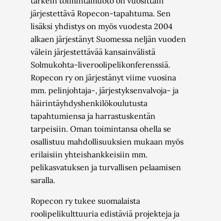
tärkein toimintamuoto on vuosittain
järjestettävä Ropecon-tapahtuma. Sen
lisäksi yhdistys on myös vuodesta 2004
alkaen järjestänyt Suomessa neljän vuoden
välein järjestettävää kansainvälistä
Solmukohta-liveroolipelikonferenssiä.
Ropecon ry on järjestänyt viime vuosina
mm. pelinjohtaja-, järjestyksenvalvoja- ja
häirintäyhdyshenkilökoulutusta
tapahtumiensa ja harrastuskentän
tarpeisiin. Oman toimintansa ohella se
osallistuu mahdollisuuksien mukaan myös
erilaisiin yhteishankkeisiin mm.
pelikasvatuksen ja turvallisen pelaamisen
saralla.
Ropecon ry tukee suomalaista
roolipelikulttuuria edistäviä projekteja ja