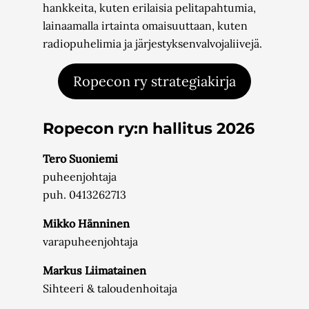
hankkeita, kuten erilaisia pelitapahtumia,
lainaamalla irtainta omaisuuttaan, kuten
radiopuhelimia ja järjestyksenvalvojaliivejä.
Ropecon ry strategiakirja
Ropecon ry:n hallitus 2026
Tero Suoniemi
puheenjohtaja
puh. 0413262713
Mikko Hänninen
varapuheenjohtaja
Markus Liimatainen
Sihteeri & taloudenhoitaja