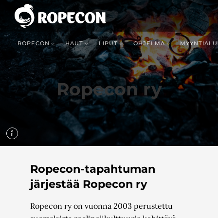
ROPECON
HAUT
LIPUT
OHJELMA
MYYNTIALU
Ropecon ry
Ropecon-tapahtuman
järjestää Ropecon ry
Ropecon ry on vuonna 2003 perustettu