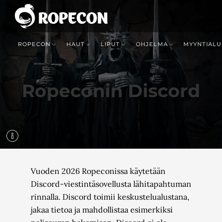
ROPECON
HAUT
LIPUT
OHJELMA
MYYNTIALU
Ropeconin Discord
Vuoden 2026 Ropeconissa käytetään
Discord-viestintäsovellusta lähitapahtuman
rinnalla. Discord toimii keskustelualustana,
jakaa tietoa ja mahdollistaa esimerkiksi