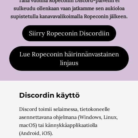
Tänä vuonna Ropeconin Discord-palvelin ei
sulkeudu ollenkaan vaan jatkamme sen aukioloa
supistetulla kanavavalikoimalla Ropeconin jälkeen.
Siirry Ropeconin Discordiin
Lue Ropeconin häirinnänvastainen
linjaus
Discordin käyttö
Discord toimii selaimessa, tietokoneelle
asennettavana ohjelmana (Windows, Linux,
macOS) tai kännykkäapplikaatiolla
(Android, iOS).