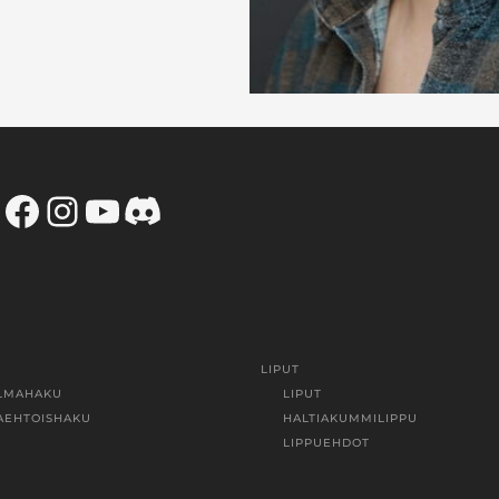
Facebook
Instagram
YouTube
Discord
LIPUT
LMAHAKU
LIPUT
AEHTOISHAKU
HALTIAKUMMILIPPU
LIPPUEHDOT