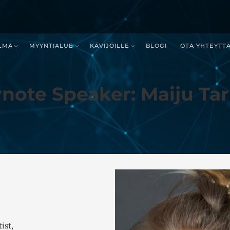
LMA
MYYNTIALUE
KÄVIJÖILLE
BLOGI
OTA YHTEYTT
note Speaker: Maiju Tar
ist,