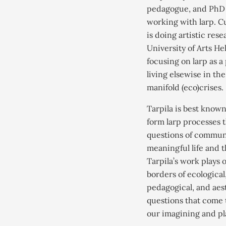
pedagogue, and PhD
working with larp. C
is doing artistic rese
University of Arts Hel
focusing on larp as a
living elsewise in the
manifold (eco)crises.
Tarpila is best known
form larp processes 
questions of commun
meaningful life and t
Tarpila’s work plays 
borders of ecological,
pedagogical, and aes
questions that come 
our imagining and pl