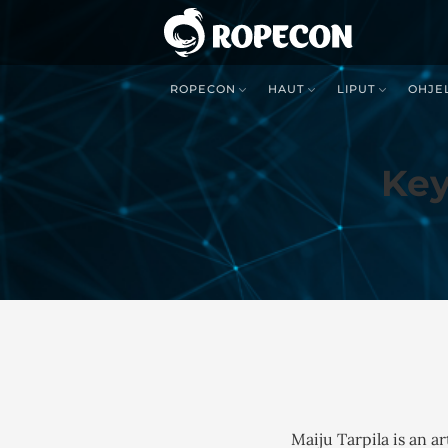
ROPECON
HAUT
LIPUT
OHJE
Key
Maiju Tarpila is an art