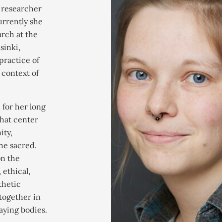
 researcher
urrently she
arch at the
sinki,
 practice of
 context of
 for her long
that center
ity,
he sacred.
on the
 ethical,
thetic
together in
aying bodies.