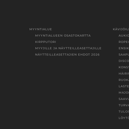
MYYNTIALUE
KÄVIJÖIL
MYYNTIALUEEN OSASTOKARTTA
AUKI
KIRPPUTORI
ROPE
MYYJILLE JA NÄYTTEILLEASETTAJILLE
ENSI
NÄYTTEILLEASETTAJIEN EHDOT 2026
SAAP
DISC
KONS
HÄIR
RUOK
LAST
MAJO
SAAV
TURV
TULO
LÖYT