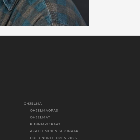
OHJELMA
OHJELMAOPAS
OHJELMAT
KUNNIAVIERAAT
AKATEEMINEN SEMINAARI
COLD NORTH OPEN 2026