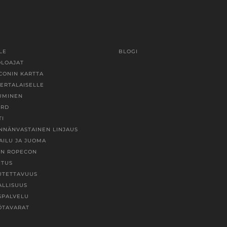
LE
BLOGI
OLOAJAT
CONIN KARTTA
KERTALAISELLE
UMINEN
ORD
TI
INNÄNVASTAINEN LINJAUS
AILU JA JUOMA
EN ROPECON
ITUS
UTETTAVUUS
ALLISUUS
SPALVELU
ÖTAVARAT