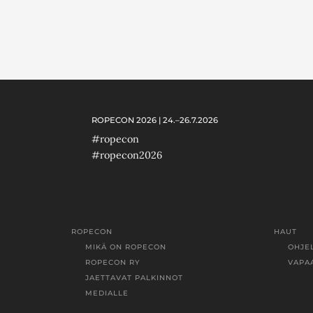
ROPECON 2026 | 24.–26.7.2026
#ropecon
#ropecon2026
ROPECON
HAUT
MIKÄ ON ROPECON
OHJE
ROPECON RY
VAPA
JAETTAVAT PALKINNOT
MEDIALLE