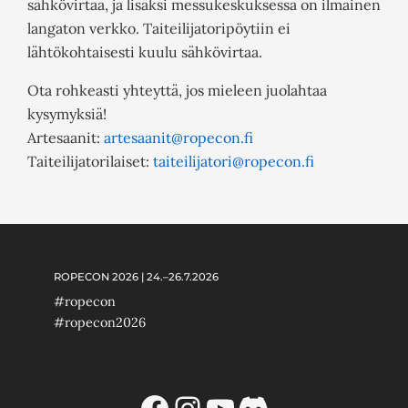
sähkövirtaa, ja lisäksi messukeskuksessa on ilmainen
langaton verkko. Taiteilijatoripöytiin ei
lähtökohtaisesti kuulu sähkövirtaa.
Ota rohkeasti yhteyttä, jos mieleen juolahtaa
kysymyksiä!
Artesaanit:
artesaanit@ropecon.fi
Taiteilijatorilaiset:
taiteilijatori@ropecon.fi
ROPECON 2026 | 24.–26.7.2026
#ropecon
#ropecon2026
Facebook
Instagram
YouTube
Discord