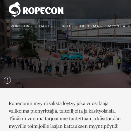
ROPECON
HAUT
LIPUT
OHJELMA
MYYNTIALU
Taiteilijatorin
hakuohjeet
Ropeconin myyntisalista löytyy joka vuosi laaja
valikoima pienyrittäjiä, taiteilijoita ja käsityöläisiä.
Tänäkin vuonna tarjoamme taidettaan ja käsitöitään
myyville toimijoille laajan kattauksen myyntipöytiä!