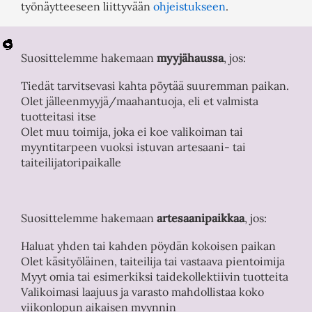
työnäytteeseen liittyvään
ohjeistukseen
.
Suosittelemme hakemaan
myyjähaussa
, jos:
Tiedät tarvitsevasi kahta pöytää suuremman paikan.
Olet jälleenmyyjä/maahantuoja, eli et valmista
tuotteitasi itse
Olet muu toimija, joka ei koe valikoiman tai
myyntitarpeen vuoksi istuvan artesaani- tai
taiteilijatoripaikalle
Suosittelemme hakemaan
artesaanipaikkaa
, jos:
Haluat yhden tai kahden pöydän kokoisen paikan
Olet käsityöläinen, taiteilija tai vastaava pientoimija
Myyt omia tai esimerkiksi taidekollektiivin tuotteita
Valikoimasi laajuus ja varasto mahdollistaa koko
viikonlopun aikaisen myynnin