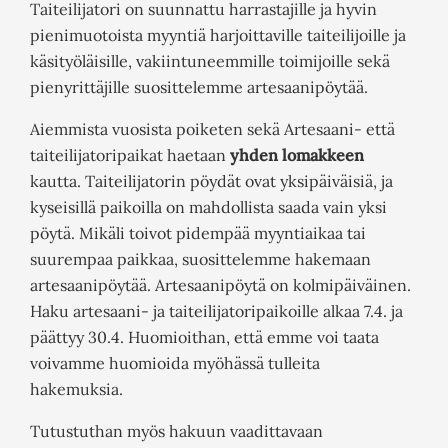
Taiteilijatori on suunnattu harrastajille ja hyvin
pienimuotoista myyntiä harjoittaville taiteilijoille ja
käsityöläisille, vakiintuneemmille toimijoille sekä
pienyrittäjille suosittelemme artesaanipöytää.
Aiemmista vuosista poiketen sekä Artesaani- että
taiteilijatoripaikat haetaan
yhden lomakkeen
kautta. Taiteilijatorin pöydät ovat yksipäiväisiä, ja
kyseisillä paikoilla on mahdollista saada vain yksi
pöytä. Mikäli toivot pidempää myyntiaikaa tai
suurempaa paikkaa, suosittelemme hakemaan
artesaanipöytää. Artesaanipöytä on kolmipäiväinen.
Haku artesaani- ja taiteilijatoripaikoille alkaa 7.4. ja
päättyy 30.4. Huomioithan, että emme voi taata
voivamme huomioida myöhässä tulleita
hakemuksia.
Tutustuthan myös hakuun vaadittavaan